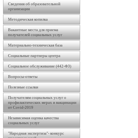
Сведения об образовательной
организации
Методическая копилка
Вакантные места для приема
получателей социальных услуг
Материально-техническая база
Социальные партнеры центра
Социальное обслуживание (442-ФЗ)
Вопросы-ответы
Полезные ссылки
Получателям социальных услуг о
профилактических мерах и вакцинации
от Covid-2019
Независимая оценка качества
социальных услуг
"Народная экспертиза"- конкурс