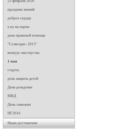
23 февраля 2016
праздник знаний
доброе сердце
а ну-ка парни
день правовой помощи
"Созвездие- 2015"
конкурс мастерства
1 мая
старты
день защиты детей
День рождение
МВД
День таможни
НГ2016
Наши достижения