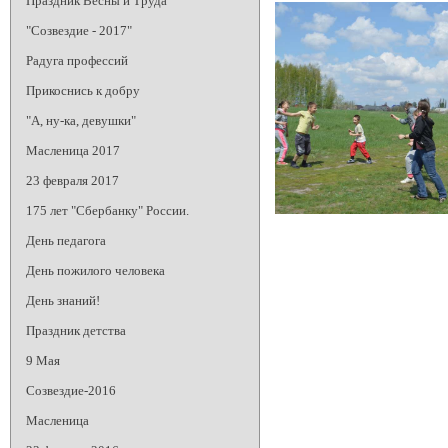
Праздник Весны и Труда
"Созвездие - 2017"
Радуга профессий
Прикоснись к добру
"А, ну-ка, девушки"
Масленица 2017
23 февраля 2017
175 лет "Сбербанку" России.
День педагога
День пожилого человека
День знаний!
Праздник детства
9 Мая
Созвездие-2016
Масленица