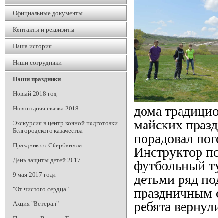
Официальные документы
Контакты и реквизиты
Наша история
Наши сотрудники
Наши праздники
Новый 2018 год
дома традицио
Новогодняя сказка 2018
майских празд
Экскурсия в центр конной подготовки
Белгородского казачества
порадовал пог
Праздник со Сбербанком
Инструктор по
День защиты детей 2017
футбольный ту
9 мая 2017 года
детьми ряд по
праздничным о
"От чистого сердца"
ребята вернул
Акция "Ветеран"