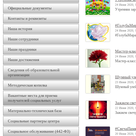
24 Июня 2020, 
Официальные документы
Утренняя зар
Контакты и реквизиты
#ГолубьМи
Наша история
24 Июня 2020, 
#ГолубьМира
Наши сотрудники
Наши праздники
Мастер-клас
24 Июня 2020, 
Наши достижения
Мастер-класс
Сведения об образовательной
организации
Шумный ул
23 Июня 2020, 
Методическая копилка
Шумный уле
Вакантные места для приема
получателей социальных услуг
Зажжем све
22 Июня 2020, 
Материально-техническая база
Зажжем свеч
Социальные партнеры центра
#СвечаПам
Социальное обслуживание (442-ФЗ)
20 Июня 2020, 