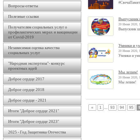
#СвечаПамят
Вопросы-ответы
Полезные ссылки
Выпускник 
20 Июня 2020, 
Получателям социальных услуг о
Выпускник ш
профилактических мерах и вакцинации
от Covid-2019
Умники и у
Независимая оценка качества
20 Июня 2020, 
социальных услуг
Умники и ум
"Народная экспертиза"- конкурс
проектных идей
Мы лепим!
20 Июня 2020, 
Доброе сердце 2017
Мы лепим!
Доброе сердце 2018
Доброе сердце - 2021
«
1
…
93
94
95
Итоги "Доброе сердце 2021"
Итоги "Доброе сердце 2023"
2025 - Год Защитника Отечества