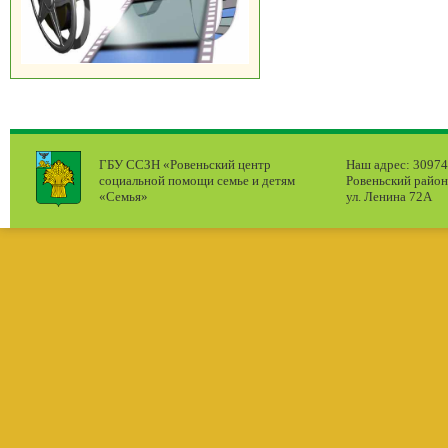
ГБУ ССЗН «Ровеньский центр
Наш адрес: 309740
социальной помощи семье и детям
Ровеньский район
«Семья»
ул. Ленина 72А