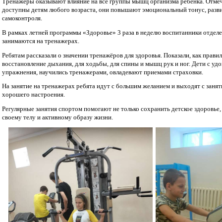
Тренажеры оказывают влияние на все группы мышц организма ребенка. Отмеч
доступны детям любого возраста, они повышают эмоциональный тонус, разви
самоконтроля.
В рамках летней программы «Здоровье» 3 раза в неделю воспитанники отдел
занимаются на тренажерах.
Ребятам рассказали о значении тренажёров для здоровья. Показали, как прав
восстановление дыхания, для ходьбы, для спины и мышц рук и ног. Дети с уд
упражнения, научились тренажерами, овладевают приемами страховки.
На занятие на тренажерах ребята идут с большим желанием и выходят с заня
хорошего настроения.
Регулярные занятия спортом помогают не только сохранить детское здоровье
своему телу и активному образу жизни.