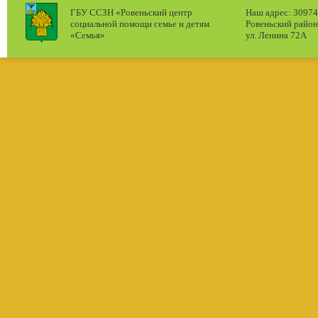
ГБУ ССЗН «Ровеньский центр
Наш адрес: 309740
социальной помощи семье и детям
Ровеньский район
«Семья»
ул. Ленина 72А