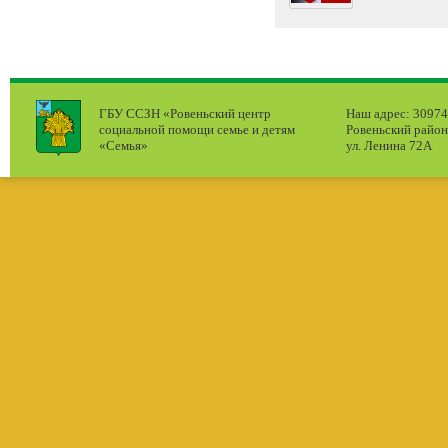
ГБУ ССЗН «Ровеньский центр
Наш адрес: 309740
социальной помощи семье и детям
Ровеньский район
«Семья»
ул. Ленина 72А