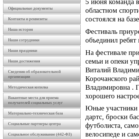
5 июня команда в
Официальные документы
областном спорт
состоялся на баз
Контакты и реквизиты
Наша история
Фестиваль приур
объединил ребят 
Наши сотрудники
Наши праздники
На фестивале при
семьи и опеки уп
Наши достижения
Виталий Владими
Сведения об образовательной
организации
Корочанского ра
Владимировна . Г
Методическая копилка
хорошего настрое
Вакантные места для приема
получателей социальных услуг
Юные участники 
Материально-техническая база
дартс, броски ба
Социальные партнеры центра
футболиста, само
велосипеде и сам
Социальное обслуживание (442-ФЗ)